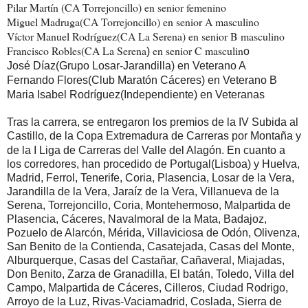
Pilar Martín (CA Torrejoncillo) en senior femenino
Miguel Madruga(CA Torrejoncillo) en senior A masculino
Víctor Manuel Rodríguez(CA La Serena) en senior B masculino
Francisco Robles(CA La Serena
en senior C masculin
)
o
José Díaz(Grupo Losar-Jarandilla) en Veterano A
Fernando Flores(Club Maratón Cáceres) en Veterano B
Maria Isabel Rodríguez(Independiente) en Veteranas
Tras la carrera, se entregaron los premios de la
IV Subida al
Castillo, de la Copa Extremadura de Carreras por Montaña y
de la I Liga de Carreras del Valle del Alagón.
En cuanto a
los corredores, han procedido de Portugal(Lisboa) y Huelva,
Madrid, Ferrol, Tenerife, Coria, Plasencia, Losar de la Vera,
Jarandill
a d
e la Vera, Jaraíz de la Vera, Villanueva de la
Serena, Torrejoncillo, Coria, Mo
ntehermoso, Malpartida de
Plasencia, Cáceres, Navalmoral de la Mata, Badajoz,
Pozuelo de Alarcón, Mérida, Villaviciosa de Odón, Olivenza,
San Benito de la Contienda, Casatejada, Casas del Monte,
Alburquerque, Casas del Castañar, Cañaveral, Miajadas,
Don Benito, Zarza de Granadilla, El batán, Toledo, Villa del
Campo, Malpartida de Cáceres, Cilleros, Ciudad Rodrigo,
Arroyo de la Luz, Rivas-Vaciamadrid, Coslada, Sierra de