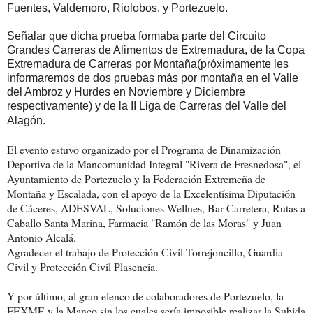
Fuentes, Valdemo
ro, Riolob
os, y Portezuelo.
Señalar que dicha prueba formaba parte del Circuito
Grandes Carreras de Alimentos de Extremadura, de la Copa
Extremadura de Carreras por Montaña(próximamente les
informaremos de dos pruebas más por montaña en el Valle
del Ambroz y Hurdes en Noviembre y Diciembre
respectivamente) y de la I
I Liga de Carreras del Valle del
Alagón.
El evento estuvo organizado por el Programa de Dinamización
Deportiva de la Mancomunidad Integral "Rivera de Fresnedosa", el
Ayuntamiento de Portezuelo y la Federación Extremeña de
Montaña y Escalada, con el apoyo de la Excelentísima Diputación
de Cáceres, ADESVAL, Soluciones Wellnes, Bar Carretera, Rutas a
Caballo Santa Marina, Farmacia "Ramón de las Moras" y Juan
Antonio Alcalá.
Agradecer el trabajo de Protección Civil Torrejoncillo, Guardia
Civil y Protección Civil Plasencia.
Y por último, al gran elenco de colaboradores de Portezuelo, la
FEXME y la Manco sin los cuales sería imposible realizar la Subida