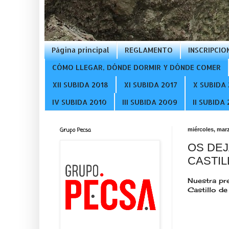
Página principal
REGLAMENTO
INSCRIPCIO
CÓMO LLEGAR, DÓNDE DORMIR Y DÓNDE COMER
XII SUBIDA 2018
XI SUBIDA 2017
X SUBIDA 
IV SUBIDA 2010
III SUBIDA 2009
II SUBIDA
Grupo Pecsa
miércoles, marz
OS DEJ
CASTIL
Nuestra pre
Castillo de