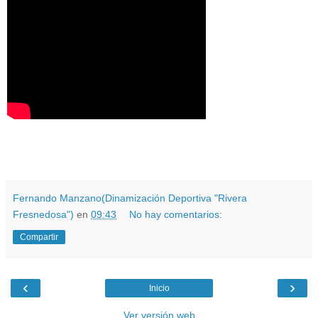
Fernando Manzano(Dinamización Deportiva "Rivera
Fresnedosa")
en
09:43
No hay comentarios:
Compartir
‹
›
Inicio
Ver versión web