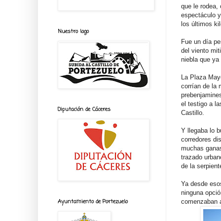
que le rodea,
espectáculo y
los últimos ki
Nuestro logo
Fue un día pe
del viento mit
niebla que ya 
La Plaza Mayo
corrían de la
prebenjamines
el testigo a 
Diputación de Cáceres
Castillo.
Y llegaba lo b
corredores di
muchas ganas 
trazado urban
de la serpient
Ya desde esos
ninguna opció
comenzaban a
Ayuntamiento de Portezuelo