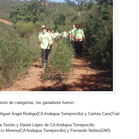
resto de categorías, los ganadores fueron:
iguel Ángel Rodrigo(CA Andiajoa Torrejoncillo) y Carlota Caro(Trail
ia Testón y Daniel López de CA Andiajoa Torrejoncillo.
ocío Moreno(CA Andiajoa Torrejoncillo) y Fernando Núñes(GMS