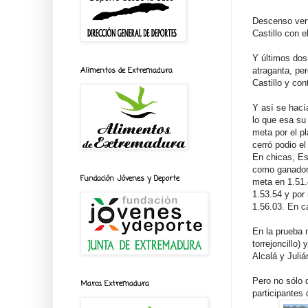
Descenso vert
Castillo con e
Y últimos dos
atraganta, pe
Alimentos de Extremadura
Castillo y co
Y así se hací
lo que esa su
meta por el p
cerró podio e
En chicas, Es
como ganadora
Fundación Jóvenes y Deporte
meta en 1.51.
1.53.54 y por 
1.56.03. En c
En la prueba 
torrejoncillo)
Alcalá y Juliá
Pero no sólo 
Marca Extremadura
participantes 