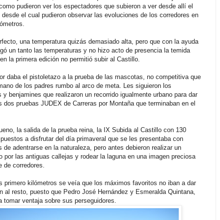
 como pudieron ver los espectadores que subieron a ver desde allí el
 desde el cual pudieron observar las evoluciones de los corredores en
lómetros.
rfecto, una temperatura quizás demasiado alta, pero que con la ayuda
igó un tanto las temperaturas y no hizo acto de presencia la temida
en la primera edición no permitió subir al Castillo.
r daba el pistoletazo a la prueba de las mascotas, no competitiva que
 mano de los padres rumbo al arco de meta. Les siguieron los
 y benjamines que realizaron un recorrido igualmente urbano para dar
las dos pruebas JUDEX de Carreras por Montaña que terminaban en el
ueno, la salida de la prueba reina, la IX Subida al Castillo con 130
spuestos a disfrutar del día primaveral que se les presentaba con
de adentrarse en la naturaleza, pero antes debieron realizar un
o por las antiguas callejas y rodear la laguna en una imagen preciosa
e de corredores.
 primero kilómetros se veía que los máximos favoritos no iban a dar
n al resto, puesto que Pedro José Hernández y Esmeralda Quintana,
 tomar ventaja sobre sus perseguidores.