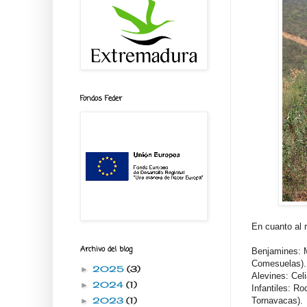
Fondos Feder
En cuanto al 
Archivo del blog
Benjamines: M
Comesuelas).
2025
(3)
►
Alevines: Cel
2024
(1)
►
Infantiles: R
Tornavacas).
2023
(1)
►