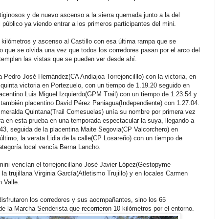
iginosos y de nuevo ascenso a la sierra quemada junto a la del
l público ya viendo entrar a los primeros participantes del mini.
 kilómetros y ascenso al Castillo con esa última rampa que se
ro que se olvida una vez que todos los corredores pasan por el arco del
ntemplan las vistas que se pueden ver desde ahí.
a Pedro José Hernández(CA Andiajoa Torrejoncilllo) con la victoria, en
 quinta victoria en Portezuelo, con un tiempo de 1.19.20 seguido en
lacentino Luis Miguel Izquierdo(GPM Trail) con un tiempo de 1.23.54 y
l también placentino David Pérez Paniagua(Independiente) con 1.27.04.
meralda Quintana(Trail Comesuelas) unía su nombre por primera vez
 en esta prueba en una temporada espectacular la suya, llegando a
43, seguida de la placentina Maite Segovia(CP Valcorchero) en
último, la verata Lidia de la calle(CP Losareño) con un tiempo de
ategoría local vencía Berna Lancho.
mini vencían el torrejoncillano José Javier López(Gestopyme
 y la trujillana Virginia García(Atletismo Trujillo) y en locales Carmen
n Valle.
disfrutaron los corredores y sus aocmpañantes, sino los 65
de la Marcha Senderista que recorrieron 10 kilómetros por el entorno.