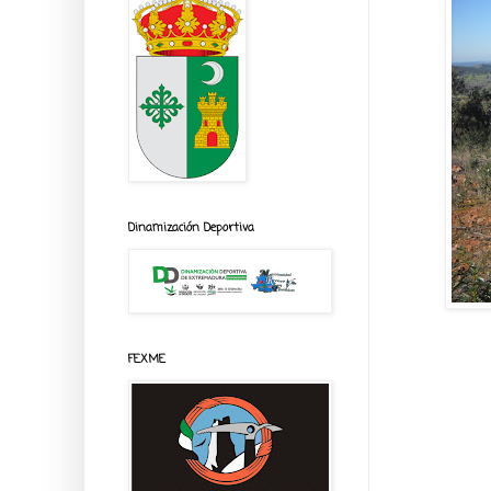
Dinamización Deportiva
FEXME