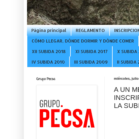
Página principal
REGLAMENTO
INSCRIPCIO
CÓMO LLEGAR, DÓNDE DORMIR Y DÓNDE COMER
XII SUBIDA 2018
XI SUBIDA 2017
X SUBIDA 
IV SUBIDA 2010
III SUBIDA 2009
II SUBIDA
Grupo Pecsa
miércoles, julio
A UN M
INSCRI
LA SUB