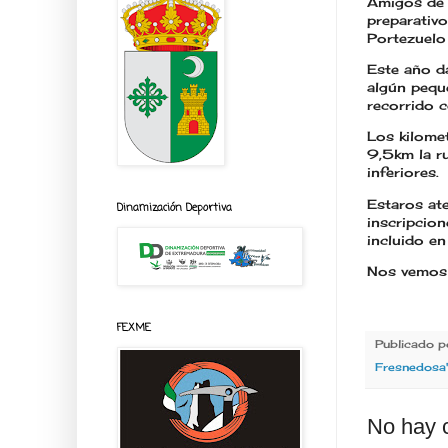
Amigos de 
preparativo
Portezuelo
Este año d
algún pequ
recorrido 
Los kilomet
9,5km la ru
inferiores.
Estaros ate
Dinamización Deportiva
inscripcio
incluido e
Nos vemos 
FEXME
Publicado 
Fresnedosa
No hay 