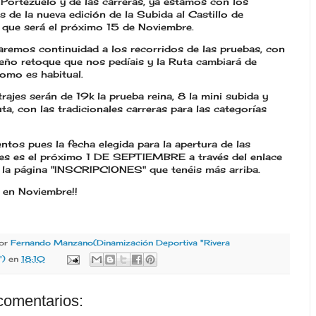
Portezuelo y de las carreras, ya estamos con los
s de la nueva edición de la Subida al Castillo de
 que será el próximo 15 de Noviembre.
aremos continuidad a los recorridos de las pruebas, con
eño retoque que nos pedíais y la Ruta cambiará de
como es habitual.
rajes serán de 19k la prueba reina, 8 la mini subida y
ta, con las tradicionales carreras para las categorías
ntos pues la fecha elegida para la apertura de las
nes es el próximo 1 DE SEPTIEMBRE a través del enlace
n la página "INSCRIPCIONES" que tenéis más arriba.
en Noviembre!!
por
Fernando Manzano(Dinamización Deportiva "Rivera
")
en
18:10
comentarios: