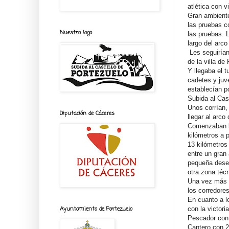
atlética con 
Gran ambiente
las pruebas c
Nuestro logo
las pruebas. 
largo del arco
Les seguirían
de la villa de
Y llegaba el t
cadetes y juv
establecían p
Subida al Cast
Unos corrían,
Diputación de Cáceres
llegar al arc
Comenzaban lo
kilómetros a 
13 kilómetros
entre un gran
pequeña desem
otra zona técn
Una vez más P
los corredores
En cuanto a l
con la victor
Ayuntamiento de Portezuelo
Pescador con 
Cantero con 2