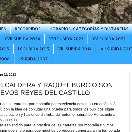
NES
RECORRIDOS
HORARIOS, CATEGORÍAS Y DISTANCIAS
XVII SUBIDA 2024
XVI SUBIDA 2023
XV SUBIDA 2022
2016
IX SUBIDA 2015
VIII SUBIDA 2014
VII SUBIDA 201
 2008
I SUBIDA 2007
e 11, 2013
S CALDERA Y RAQUEL BURCIO SON
EVOS REYES DEL CASTILLO
ar de las carreras por montaña por excelencia desde su creación allá
06 con la idea de conjugar una prueba para todos los públicos sigue
rticipación y haciendo disfrutar del entorno natural de Portezuelo a
 y abuelos.
ía espléndido para la práctica de las carreras por montaña tuvimos
ción que sirvió para que muchos corredores comenzaran la temporada