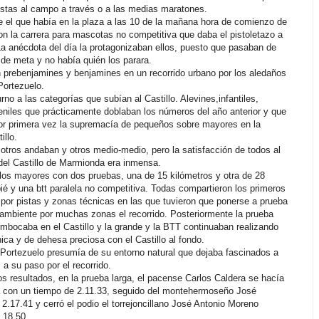
vistas al campo a través o a las medias maratones.
 el que había en la plaza a las 10 de la mañana hora de comienzo de
on la carrera para mascotas no competitiva que daba el pistoletazo a
La anécdota del día la protagonizaban ellos, puesto que pasaban de
 de meta y no había quién los parara.
 prebenjamines y benjamines en un recorrido urbano por los aledaños
 Portezuelo.
urno a las categorías que subían al Castillo. Alevines,infantiles,
eniles que prácticamente doblaban los números del año anterior y que
or primera vez la supremacía de pequeños sobre mayores en la
illo.
 otros andaban y otros medio-medio, pero la satisfacción de todos al
o del Castillo de Marmionda era inmensa.
s mayores con dos pruebas, una de 15 kilómetros y otra de 28
pié y una btt paralela no competitiva. Todas compartieron los primeros
 por pistas y zonas técnicas en las que tuvieron que ponerse a prueba
 ambiente por muchas zonas el recorrido. Posteriormente la prueba
bocaba en el Castillo y la grande y la BTT continuaban realizando
ica y de dehesa preciosa con el Castillo al fondo.
ortezuelo presumía de su entorno natural que dejaba fascinados a
 a su paso por el recorrido.
os resultados, en la prueba larga, el pacense Carlos Caldera se hacía
ia con un tiempo de 2.11.33, seguido del montehermoseño José
2.17.41 y cerró el podio el torrejoncillano José Antonio Moreno
.18.50.