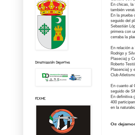
En chicas, la
también verat
En la prueba 
seguido del p
Sebastián Lóp
primera con u
cerraba la pl
En relación a
Rodrigo y Sil
Plasecia) y C
Dinamización Deportiva
Roberto Testó
Plasencia) y 
Club Atletism
En cuanto al 
seguido de S
En definitiva
FEXME
400 participa
en la natural
Os dejamos