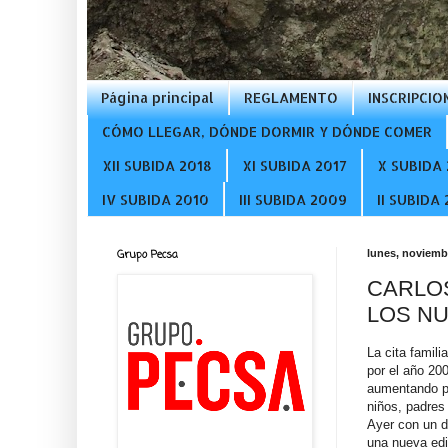
Página principal
REGLAMENTO
INSCRIPCIO
CÓMO LLEGAR, DÓNDE DORMIR Y DÓNDE COMER
XII SUBIDA 2018
XI SUBIDA 2017
X SUBIDA 
IV SUBIDA 2010
III SUBIDA 2009
II SUBIDA
Grupo Pecsa
lunes, noviembr
CARLO
LOS NU
La cita famili
por el año 20
aumentando pa
niños, padres
Ayer con un d
una nueva edi