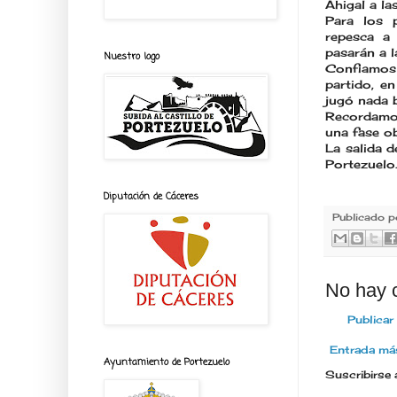
Ahigal a la
Para los 
repesca a 
pasarán a l
Nuestro logo
Confiamos 
partido, e
jugó nada b
Recordamos
una fase ob
La salida 
Portezuelo
Diputación de Cáceres
Publicado 
No hay 
Publicar
Entrada más
Ayuntamiento de Portezuelo
Suscribirse 