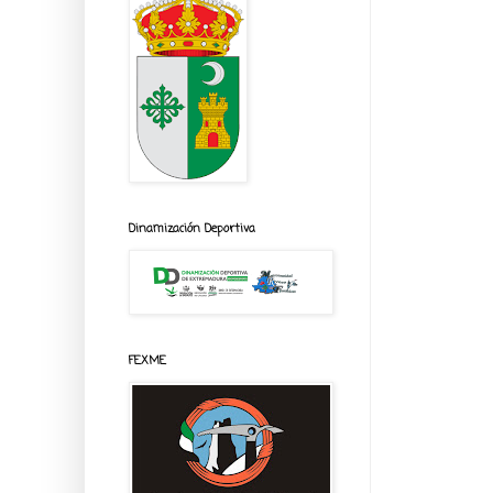
Dinamización Deportiva
FEXME