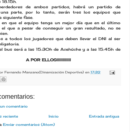
s 18.15h.
perdedores de ambos partidos, habrá un partido de
una parte, por lo tanto, serán tres los equipos que
a siguiente fase.
en que el equipo tenga un mejor día que en el último
n el que a pesar de conseguir un gran resultado, no se
ien.
 a todos los jugadores que deben llevar el DNI al ser
ligatoria.
del bus será a las 15.30h de Acehúche y a las 15.45h de
.
A POR ELLOS!!!!!!!!!!!!
por
Fernando Manzano(Dinamización Deportiva)
en
17:32
comentarios:
 un comentario
 reciente
Inicio
Entrada antigua
a:
Enviar comentarios (Atom)