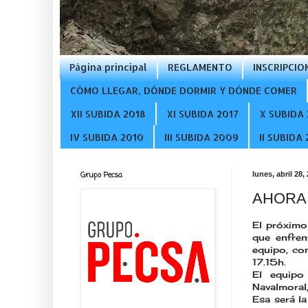
Página principal
REGLAMENTO
INSCRIPCIO
CÓMO LLEGAR, DÓNDE DORMIR Y DÓNDE COMER
XII SUBIDA 2018
XI SUBIDA 2017
X SUBIDA 
IV SUBIDA 2010
III SUBIDA 2009
II SUBIDA
Grupo Pecsa
lunes, abril 28,
AHORA 
El próximo
que enfren
equipo, con
17.15h.
El equipo
Navalmoral
Esa será la