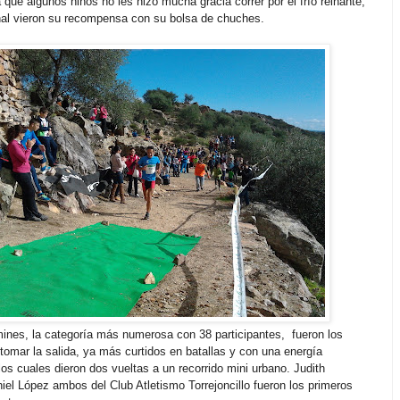
que algunos niños no les hizo mucha gracia correr por el frío reinante,
inal vieron su recompensa con su bolsa de chuches.
ines, la categoría más numerosa con 38 participantes, fueron los
 tomar la salida, ya más curtidos en batallas y con una energía
los cuales dieron dos vueltas a un recorrido mini urbano.
Judith
el López ambos del Club Atletismo Torrejoncillo fueron los primeros