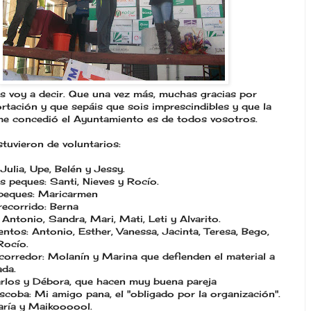
s voy a decir. Que una vez más, muchas gracias por
rtación y que sepáis que sois imprescindibles y que la
me concedió el Ayuntamiento es de todos vosotros.
tuvieron de voluntarios:
 Julia, Upe, Belén y Jessy.
s peques: Santi, Nieves y Rocío.
peques: Maricarmen
recorrido: Berna
 Antonio, Sandra, Mari, Mati, Leti y Alvarito.
entos: Antonio, Esther, Vanessa, Jacinta, Teresa, Bego,
Rocío.
corredor: Molanín y Marina que defienden el material a
ada.
rlos y Débora, que hacen muy buena pareja
coba: Mi amigo pana, el "obligado por la organización".
ría y Maikoooool.