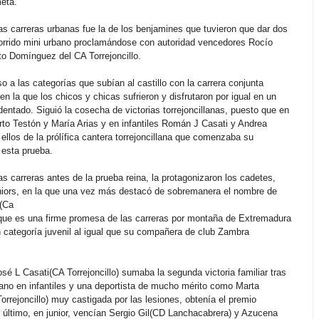
meta.
las carreras urbanas fue la de los benjamines que tuvieron que dar dos
corrido mini urbano proclamándose con autoridad vencedores Rocío
o Domínguez del CA Torrejoncillo.
 a las categorías que subían al castillo con la carrera conjunta
l en la que los chicos y chicas sufrieron y disfrutaron por igual en un
dentado. Siguió la cosecha de victorias torrejoncillanas, puesto que en
to Testón y María Arias y en infantiles Román J Casati y Andrea
ellos de la prólífica cantera torrejoncillana que comenzaba su
esta prueba.
as carreras antes de la prueba reina, la protagonizaron los cadetes,
uniors, en la que una vez más destacó de sobremanera el nombre de
o(Ca
) que es una firme promesa de las carreras por montaña de Extremadura
 categoría juvenil al igual que su compañera de club Zambra
sé L Casati(CA Torrejoncillo) sumaba la segunda victoria familiar tras
ano en infantiles y una deportista de mucho mérito como Marta
rrejoncillo) muy castigada por las lesiones, obtenía el premio
 último, en junior, vencían Sergio Gil(CD Lanchacabrera) y Azucena