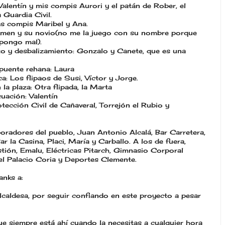
Valentín y mis compis Aurori y el patán de Rober, el
 Guardia Civil.
as compis Maribel y Ana.
men y su novio(no me la juego con su nombre porque
 pongo mal).
to y desbalizamiento: Gonzalo y Canete, que es una
puente rehana: Laura
a: Los flipaos de Susi, Víctor y Jorge.
la plaza: Otra flipada, la Marta
uación: Valentín
tección Civil de Cañaveral, Torrejón el Rubio y
oradores del pueblo, Juan Antonio Alcalá, Bar Carretera,
ar la Casina, Placi, María y Carballo. A los de fuera,
tión, Emalu, Eléctricas Pitarch, Gimnasio Corporal
el Palacio Coria y Deportes Clemente.
anks a:
lcaldesa, por seguir confiando en este proyecto a pesar
que siempre está ahí cuando la necesitas a cualquier hora