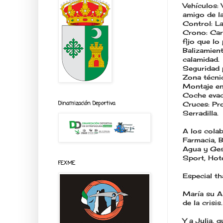
Vehículos: 
amigo de la
Control: L
Crono: Car
fijo que lo
Balizamien
calamidad.
Seguridad 
Zona técnic
Montaje en 
Coche evac
Dinamización Deportiva
Cruces: Pro
Serradilla.
A los colab
Farmacia, B
Agua y Ges
Sport, Hot
FEXME
Especial th
María su A
de la crisis.
Y a Julia, 