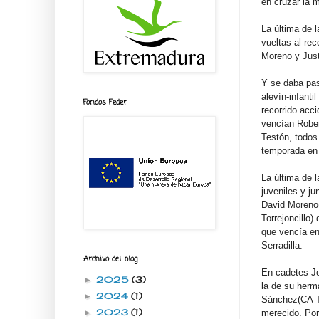
en cruzar la 
La última de 
vueltas al re
Moreno y Just
Y se daba paso
alevín-infanti
Fondos Feder
recorrido acci
vencían Rober
Testón, todos 
temporada en 
La última de l
juveniles y j
David Moren
Torrejoncillo
que vencía en
Serradilla.
Archivo del blog
En cadetes Jo
2025
(3)
►
la de su herm
2024
(1)
►
Sánchez(CA To
2023
(1)
merecido. Por
►