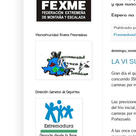
y que nunc
Espero no 
Publicado 
Fresnedosa
Mancomunidad Rivera Fresnedosa
domingo, novie
LA VI 
Gran día el q
concurrido 35
carreras por 
Dirección General de Deportes
Las previsione
del frío inici
carreras por 
Portezuelo.
A las once co