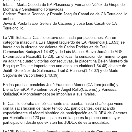
Infantil: Marta Cepeda de EA Plasencia y Fernando Núñez de Grupo de
Montaña y Senderismo Tornavacas
Cadete: Estrella Rodrigo y Román Joaquín Casati de de CA Torrejoncillo
ambos.
Juvenil: Paula Isabel Sellers de Cáceres y José Luis Casati de CA
Torrejoncillo.
La VIII Subida al Castillo estuvo dominada por placentinos. Así en
categoría masculina Luis Miguel Izquierdo de EA Plasencia(1.13.53) se
hacía con la victoria por delante de Carlos Rodríguez de Trail
Comesuelas Badajoz(1.14.42) y de Luis Manuel Bravo Jordán de ADS
Extremadura Natural(1.15.23). En chicas, la sensación del momento que
ya aglutina cuatro victorias consecutivas, la placentina Belén Montero de
Boquique Trail se imponía con una absoluta claridad(1.34.48) delante de
Judith González de Salamanca Trail & Runners(1.42.02) y de Maite
Segovia de Valcorchero(1.48.39).
En las pruebas paralelas José Francisco Moreno(CA Torrejoncillo) y
Elena Cerro(CA Montehermoso) y Ángel Rollo(Caceres) y Vanessa
Quijada(CA Montehermoso) se imponían a sus rivales.
El Castillo cerraba simbólicamente sus puertas hasta el año que viene
con la satisfacción de haber tenido 321 participantes, destacando
especialmente el récord histórico de participación en JUDEX de Carreras
por Montaña con 120 participantes en la que es la prueba con mayor
participación desde que existen los JUDEX de esta modalidad.
La VIII Subida al Castillo formaba parte del circuito de Carreras por