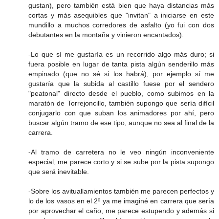
gustan), pero también está bien que haya distancias más
cortas y más asequibles que "invitan" a iniciarse en este
mundillo a muchos corredores de asfalto (yo fui con dos
debutantes en la montaña y vinieron encantados).
-Lo que sí me gustaría es un recorrido algo más duro; si
fuera posible en lugar de tanta pista algún senderillo más
empinado (que no sé si los habrá), por ejemplo sí me
gustaría que la subida al castillo fuese por el sendero
"peatonal" directo desde el pueblo, como subimos en la
maratón de Torrejoncillo, también supongo que sería difícil
conjugarlo con que suban los animadores por ahí, pero
buscar algún tramo de ese tipo, aunque no sea al final de la
carrera.
-Al tramo de carretera no le veo ningún inconveniente
especial, me parece corto y si se sube por la pista supongo
que será inevitable.
-Sobre los avituallamientos también me parecen perfectos y
lo de los vasos en el 2º ya me imaginé en carrera que sería
por aprovechar el caño, me parece estupendo y además si