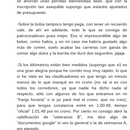
se ahorran unas perrillas bienvenidas sean, que con la
inscripción tan asequible supongo que estaréis ajustados
de presupuesto.
-Sobre la bolsa tampoco tengo pega, con tener un recuerdo
vale, de ahí en adelante, todo lo que se consiga de
patrocinadores pues mejor. Eso sí imprescindible algo de
beber, como había, y en mi caso me habría gustado algo
más de comer, suelo acabar las carreras con ganas de
comer algo dulce y la barrita me duró dos segundos, jajaja.
-Si los kilómetros están bien medidos (supongo que sí) es
una gran alegría porque he corrido muy muy rápido, lo que
sí he visto en las clasificadiones es que tengo un minuto
menos de lo que marqué en mi crono (no sé si es con
todos los corredores, ya que nadie ha dicho nada al
respecto, sólo con algunos de los que entramos en mi
"franja horaria" o si yo paré mal el crono, que no creo),
para que tengas constancia entré en 1:00:48, tiempo
"oficial" 1:01:48 por mi crono. Por cierto no consigo abrir la
calsificación de "veteranos B", me dice algo de
"documentos google" sí veo la general o la de vetreanos A,
por ejemplo.