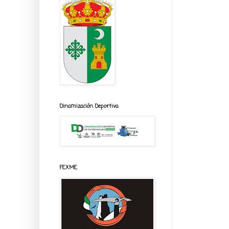
Dinamización Deportiva
FEXME