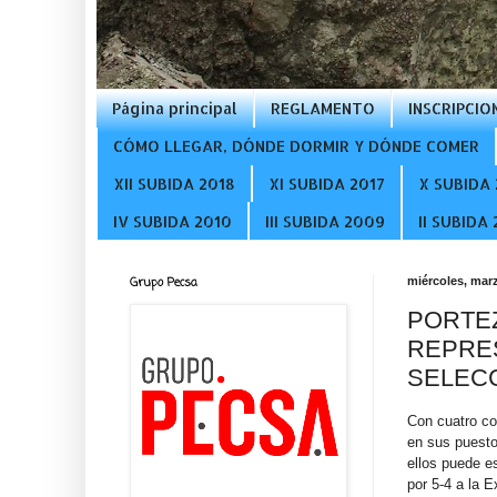
Página principal
REGLAMENTO
INSCRIPCIO
CÓMO LLEGAR, DÓNDE DORMIR Y DÓNDE COMER
XII SUBIDA 2018
XI SUBIDA 2017
X SUBIDA 
IV SUBIDA 2010
III SUBIDA 2009
II SUBIDA
Grupo Pecsa
miércoles, marz
PORTEZ
REPRES
SELEC
Con cuatro co
en sus puesto
ellos puede e
por 5-4 a la 