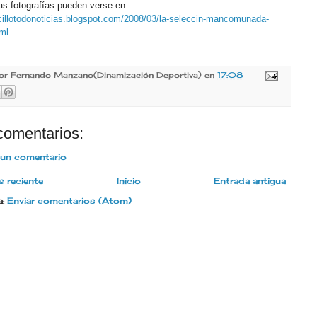
las fotografías pueden verse en:
oncillotodonoticias.blogspot.com/2008/03/la-seleccin-mancomunada-
ml
por
Fernando Manzano(Dinamización Deportiva)
en
17:08
comentarios:
 un comentario
 reciente
Inicio
Entrada antigua
a:
Enviar comentarios (Atom)